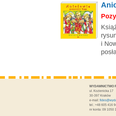
Ani
Pozy
Ksią
rysun
i No
posł
WYDAWNICTWO F
ul. Kozienicka 17
30-397 Kraków
e-mail:
fides@wyda
tel.: +48 605 416 9
nr konta: 09 1050