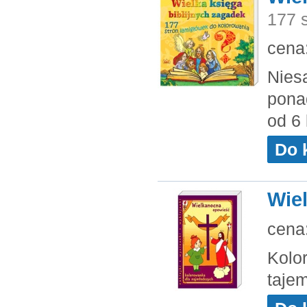
177 
cena
Niesa
ponad
od 6 
Do 
Wie
cena
Kolo
taje