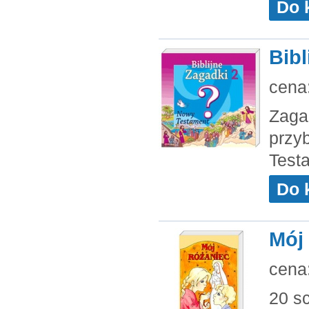
Do 
Bibl
cena
Zagad
przyb
Test
Do 
Mój
cena
20 s