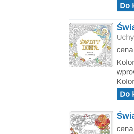
Do 
Świa
Uchy
cena
Kolo
wpro
Kolor
Do 
Świa
cena