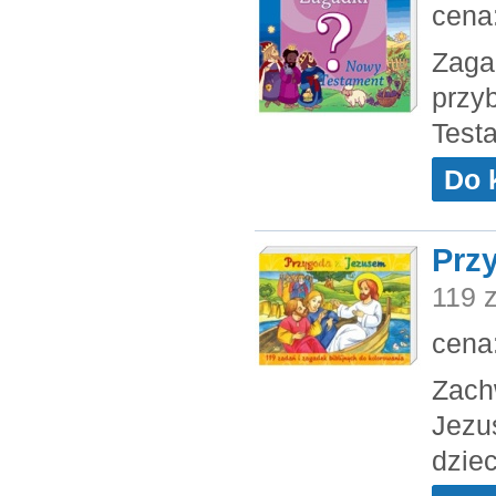
cena
Zagad
przyb
Test
Do 
Prz
119 z
cena
Zach
Jezu
dziec