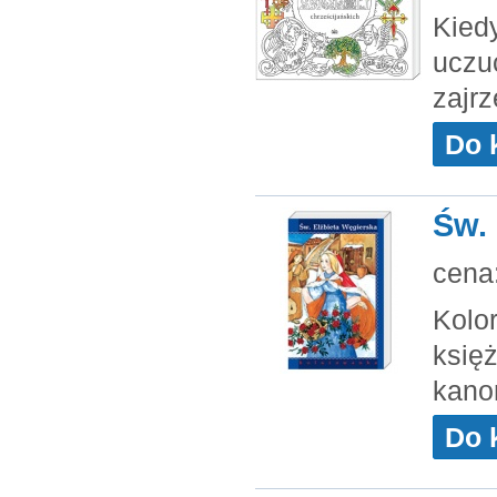
Kied
uczuc
zajrz
Do 
Św. 
cena
Kolo
księż
kano
Do 