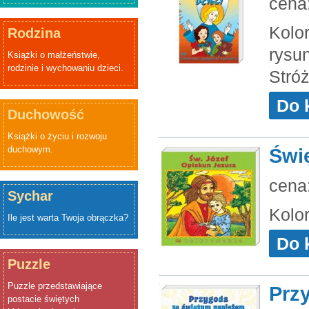
cena
Kolo
Rodzina
rysun
Książki o małżeństwie,
rodzinie i wychowaniu dzieci.
Stró
Do 
Duchowość
Książki o życiu i rozwoju
duchowym.
Świ
cena
Sychar
Kolo
Ile jest warta Twoja obrączka?
Do 
Puzzle
Puzzle przedstawiające
Prz
postacie świętych