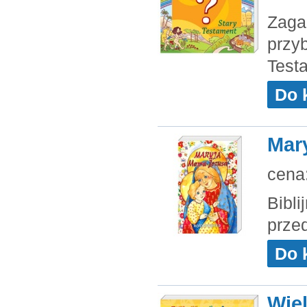
Zagad
przyb
Test
Do 
Mar
cena
Bibli
prze
Do 
Wiel