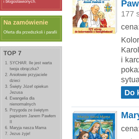
Paw
i błogosławionych.
177 
Na zamówienie
cena
Oferta dla przedszkoli i parafii
Kolo
Karol
TOP 7
i ka
SYCHAR. Ile jest warta
poka
twoja obrączka?
Aniołowie przyjaciele
sytu
dzieci
Święty Józef opiekun
Do 
Jezusa
Ewangelia dla
nienormalnych
Przygoda ze świętym
Mar
papieżem Janem Pawłem
II
cena
Maryja nasza Mama
Jezus żyje!