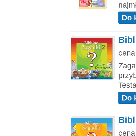
najm
Do 
Bibl
cena
Zagad
przyb
Test
Do 
Bibl
cena