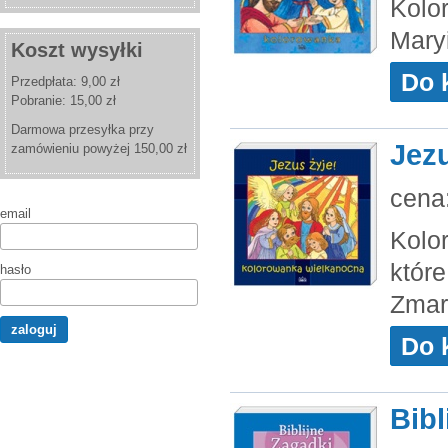
Kolo
Mary
Koszt wysyłki
Do 
Przedpłata: 9,00 zł
Pobranie: 15,00 zł
Darmowa przesyłka przy
Jezu
zamówieniu powyżej 150,00 zł
cena
email
Kolo
któr
hasło
Zmar
Do 
Bibl