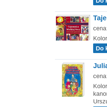
Do 
Taj
cena
Kolo
Do 
Jul
cena
Kolo
kano
Ursz