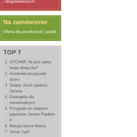
i błogosławionych.
Na zamówienie
Oferta dla przedszkoli i parafii
TOP 7
SYCHAR. Ile jest warta
twoja obrączka?
Aniołowie przyjaciele
dzieci
Święty Józef opiekun
Jezusa
Ewangelia dla
nienormalnych
Przygoda ze świętym
papieżem Janem Pawłem
II
Maryja nasza Mama
Jezus żyje!