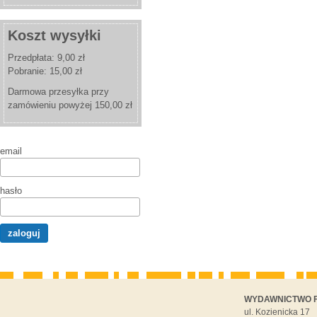
Koszt wysyłki
Przedpłata: 9,00 zł
Pobranie: 15,00 zł
Darmowa przesyłka przy
zamówieniu powyżej 150,00 zł
email
hasło
WYDAWNICTWO F
ul. Kozienicka 17