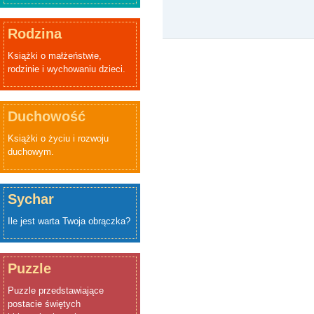
Rodzina
Książki o małżeństwie,
rodzinie i wychowaniu dzieci.
Duchowość
Książki o życiu i rozwoju
duchowym.
Sychar
Ile jest warta Twoja obrączka?
Puzzle
Puzzle przedstawiające
postacie świętych