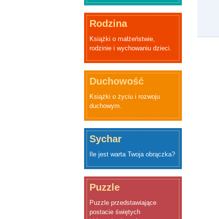
Rodzina
Książki o małżeństwie,
rodzinie i wychowaniu dzieci.
Duchowość
Książki o życiu i rozwoju
duchowym.
Sychar
Ile jest warta Twoja obrączka?
Puzzle
Puzzle przedstawiające
postacie świętych