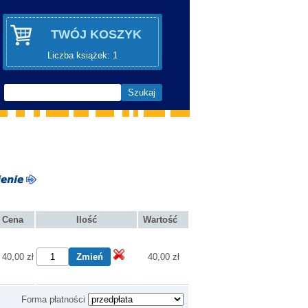
TWÓJ KOSZYK
Liczba książek: 1
Cena
Ilość
Wartość
40,00 zł
40,00 zł
Forma płatności