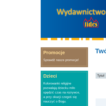
Twó
Promocje
Sprawdź nasze promocje!
Dzieci
Tytuł
Kolorowanki religijne
pozwalają dziecku miło
spędzić czas na rozrywce,
a przy okazji czegoś się
nauczyć o Bogu.