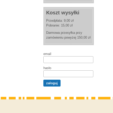
Koszt wysyłki
Przedpłata: 9,00 zł
Pobranie: 15,00 zł
Darmowa przesyłka przy
zamówieniu powyżej 150,00 zł
email
hasło