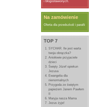
i błogosławionych.
Na zamówienie
Oferta dla przedszkoli i parafii
TOP 7
SYCHAR. Ile jest warta
twoja obrączka?
Aniołowie przyjaciele
dzieci
Święty Józef opiekun
Jezusa
Ewangelia dla
nienormalnych
Przygoda ze świętym
papieżem Janem Pawłem
II
Maryja nasza Mama
Jezus żyje!