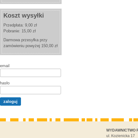
Koszt wysyłki
Przedpłata: 9,00 zł
Pobranie: 15,00 zł
Darmowa przesyłka przy
zamówieniu powyżej 150,00 zł
email
hasło
WYDAWNICTWO F
ul. Kozienicka 17