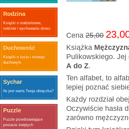
Rodzina
Książki o małżeństwie,
rodzinie i wychowaniu dzieci.
23,0
Cena
25,00
Książka
Mężczyzn
Duchowość
Pulikowskiego. Jej
Książki o życiu i rozwoju
duchowym.
A do Z
.
Ten alfabet, to al
Sychar
lepiej poznać siebi
Ile jest warta Twoja obrączka?
Każdy rozdział obej
Oczywiście hasła d
Puzzle
zarówno mężczyznę,
Puzzle przedstawiające
postacie świętych