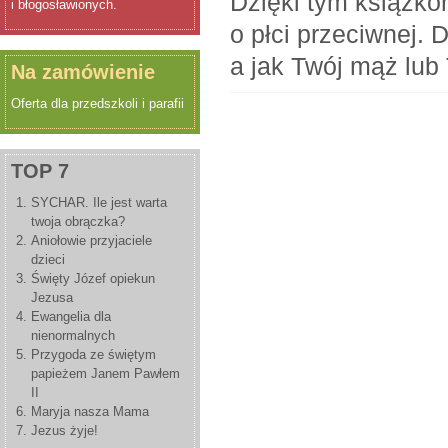
Dzięki tym książko
i błogosławionych.
o płci przeciwnej. 
a jak Twój mąż lub
Na zamówienie
Oferta dla przedszkoli i parafii
TOP 7
SYCHAR. Ile jest warta
twoja obrączka?
Aniołowie przyjaciele
dzieci
Święty Józef opiekun
Jezusa
Ewangelia dla
nienormalnych
Przygoda ze świętym
papieżem Janem Pawłem
II
Maryja nasza Mama
Jezus żyje!