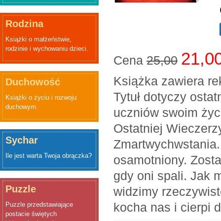
Rodzina
Książki o małżeństwie,
rodzinie i wychowaniu dzieci.
21,0
Cena
25,00
Książka zawiera re
Duchowość
Tytuł dotyczy ostat
Książki o życiu i rozwoju
duchowym.
uczniów swoim życ
Ostatniej Wieczerz
Sychar
Zmartwychwstania. 
Ile jest warta Twoja obrączka?
osamotniony. Zosta
gdy oni spali. Jak 
Puzzle
widzimy rzeczywist
kocha nas i cierpi 
Puzzle przedstawiające
postacie świętych