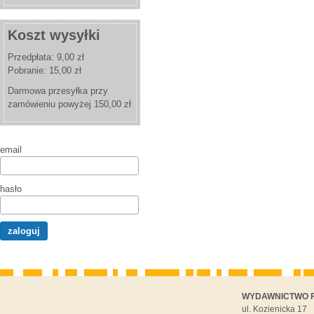
Koszt wysyłki
Przedpłata: 9,00 zł
Pobranie: 15,00 zł
Darmowa przesyłka przy
zamówieniu powyżej 150,00 zł
email
hasło
WYDAWNICTWO F
ul. Kozienicka 17