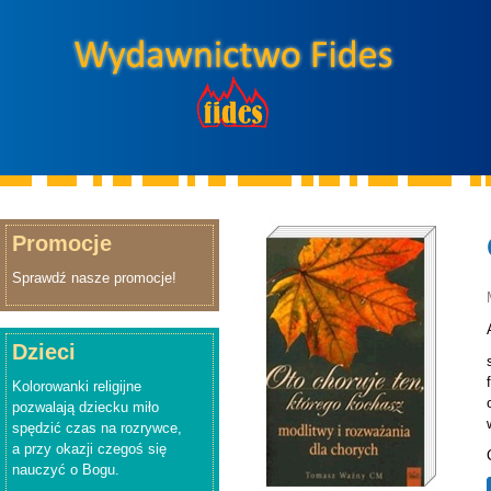
Promocje
Sprawdź nasze promocje!
Dzieci
Kolorowanki religijne
pozwalają dziecku miło
spędzić czas na rozrywce,
a przy okazji czegoś się
nauczyć o Bogu.