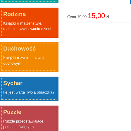
Rodzina
15,00
Cena
19,00
zł
Książki o małżeństwie,
rodzinie i wychowaniu dzieci.
Duchowość
Książki o życiu i rozwoju
duchowym.
Sychar
Ile jest warta Twoja obrączka?
Puzzle
Puzzle przedstawiające
postacie świętych