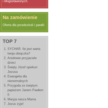
i błogosławionych.
Na zamówienie
Oferta dla przedszkoli i parafii
TOP 7
SYCHAR. Ile jest warta
twoja obrączka?
Aniołowie przyjaciele
dzieci
Święty Józef opiekun
Jezusa
Ewangelia dla
nienormalnych
Przygoda ze świętym
papieżem Janem Pawłem
II
Maryja nasza Mama
Jezus żyje!